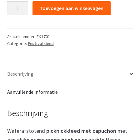
Crime
Toevoegen aan winkelwagen
Scene
waterafstotend
picknickkleed
met
Artikelnummer:
FK1701
Categorie:
Festivalkleed
capuchon
165
x
140
Beschrijving
aantal
Aanvullende informatie
Beschrijving
Waterafstotend
picknickkleed met capuchon
met
een olijke
crime scene print
op de zachte fleece