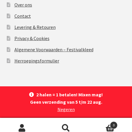
Over ons
Contact
Levering & Retouren
Privacy & Cookies
Algemene Voorwaarden – Festivalkleed
Herroepingsformulier
2 halen = 1 betalen! Mixen mag!
© Festivalkleed 2026
Geen verzending van 5 t/m 22 aug.
Privacy & Cookies
Powered by
Crealink
Negeren
0
Zoeken
Zoeken