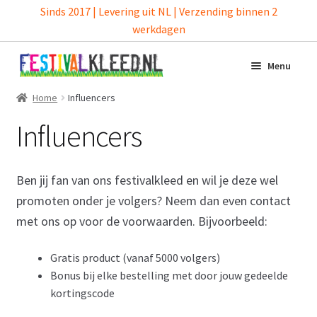
Sinds 2017 | Levering uit NL | Verzending binnen 2
werkdagen
Ga
Ga
Menu
door
naar
naar
de
Home
Influencers
Home
navigatie
inhoud
Influencers
Webshop
Reviews
Ben jij fan van ons festivalkleed en wil je deze wel
promoten onder je volgers? Neem dan even contact
Juichkleed
met ons op voor de voorwaarden. Bijvoorbeeld:
Resellers
Gratis product (vanaf 5000 volgers)
Bonus bij elke bestelling met door jouw gedeelde
Influencers
kortingscode