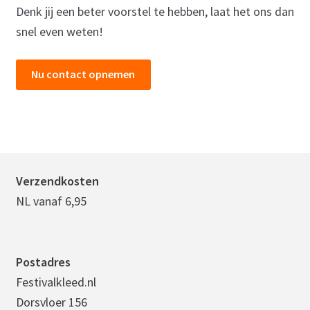
Blog
Denk jij een beter voorstel te hebben, laat het ons dan
snel even weten!
Contact
Nu contact opnemen
Winkelmand
Afrekenen
Mijn account
Verzendkosten
NL vanaf 6,95
Postadres
Festivalkleed.nl
Dorsvloer 156